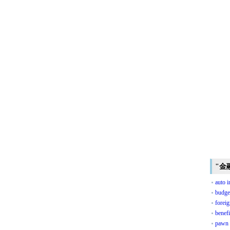
"金
auto 
budge
forei
benef
pawn