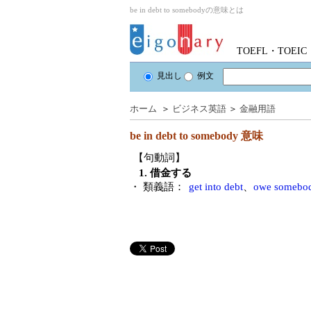
be in debt to somebodyの意味とは
TOEFL・TOE
見出し
例文
ホーム
＞
ビジネス英語
＞
金融用語
be in debt to somebody
意味
【句動詞】
1. 借金する
・ 類義語：
get into debt
、
owe somebod