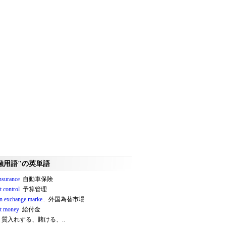
融用語"の英単語
insurance
自動車保険
t control
予算管理
gn exchange marke..
外国為替市場
it money
給付金
質入れする、賭ける、..