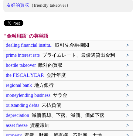
友好的買収
（friendly takeover）
"金融用語"の英単語
dealing financial institu..
取引先金融機関
>
prime interest rate
プライムレート、最優遇貸出金利
>
hostile takeover
敵対的買収
>
the FISCAL YEAR
会計年度
>
regional bank
地方銀行
>
moneylending business
サラ金
>
outstanding debts
未払負債
>
depreciation
減価償却、下落、減価、価値下落
>
asset freeze
資産凍結
>
property
資産、財産、所有権、不動産、土地
>