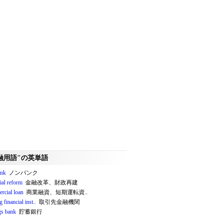
融用語"の英単語
ank
ノンバンク
ial reform
金融改革、財政再建
rcial loan
商業融資、短期運転資..
g financial inst..
取引先金融機関
gs bank
貯蓄銀行