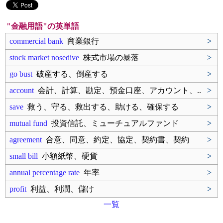
"金融用語"の英単語
commercial bank
商業銀行
>
stock market nosedive
株式市場の暴落
>
go bust
破産する、倒産する
>
account
会計、計算、勘定、預金口座、アカウント、..
>
save
救う、守る、救出する、助ける、確保する
>
mutual fund
投資信託、ミューチュアルファンド
>
agreement
合意、同意、約定、協定、契約書、契約
>
small bill
小額紙幣、硬貨
>
annual percentage rate
年率
>
profit
利益、利潤、儲け
>
一覧