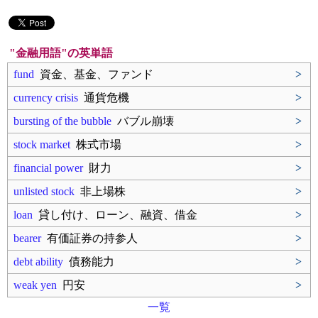
"金融用語"の英単語
fund
資金、基金、ファンド
>
currency crisis
通貨危機
>
bursting of the bubble
バブル崩壊
>
stock market
株式市場
>
financial power
財力
>
unlisted stock
非上場株
>
loan
貸し付け、ローン、融資、借金
>
bearer
有価証券の持参人
>
debt ability
債務能力
>
weak yen
円安
>
一覧