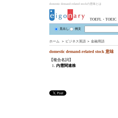
domestic demand-related stockの意味とは
TOEFL・TOE
見出し
例文
ホーム
＞
ビジネス英語
＞
金融用語
domestic demand-related stock
意味
【複合名詞】
1.
内需関連株