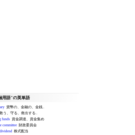
融用語"の英単語
ary
貨幣の、金融の、金銭..
救う、守る、救出する..
g funds
資金調達、資金集め
ce committee
財政委員会
 dividend
株式配当