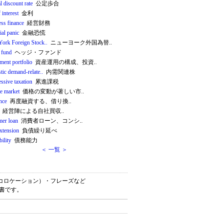
al discount rate
公定歩合
f interest
金利
ess finance
経営財務
ial panic
金融恐慌
ork Foreign Stock..
ニューヨーク外国為替..
 fund
ヘッジ・ファンド
ment portfolio
資産運用の構成、投資..
tic demand-relate..
内需関連株
ssive taxation
累進課税
le market
価格の変動が著しい市..
nce
再度融資する、借り換..
経営陣による自社買収..
mer loan
消費者ローン、コンシ..
extension
負債繰り延べ
bility
債務能力
＜ 一覧 ＞
語・連語（コロケーション）・フレーズなど
辞書です。