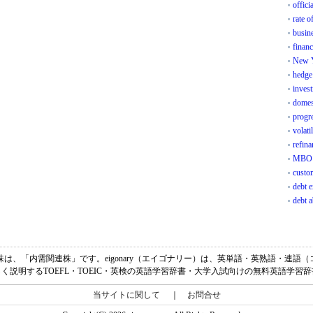
offici
rate o
busin
financ
New Y
hedge
invest
domes
progre
volati
refina
MBO
custo
debt 
debt a
ated stockの意味は、「内需関連株」です。eigonary（エイゴナリー）は、英単語・英熟
く説明するTOEFL・TOEIC・英検の英語学習辞書・大学入試向けの無料英語学習
当サイトに関して
｜
お問合せ