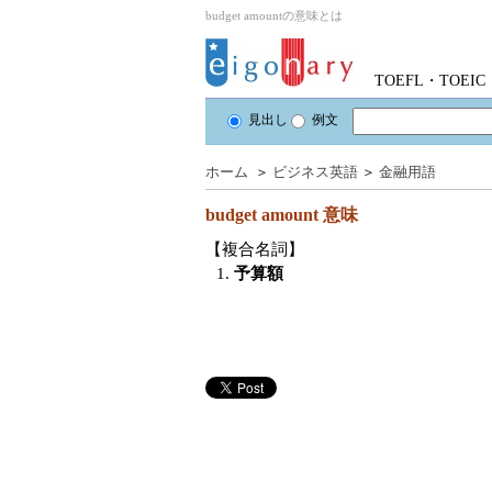
budget amountの意味とは
TOEFL・TOE
見出し
例文
ホーム
＞
ビジネス英語
＞
金融用語
budget amount
意味
【複合名詞】
1.
予算額