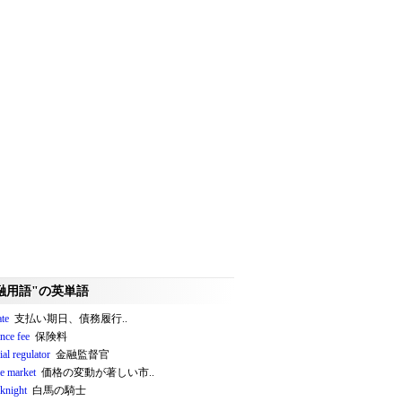
融用語"の英単語
ate
支払い期日、債務履行..
nce fee
保険料
ial regulator
金融監督官
le market
価格の変動が著しい市..
 knight
白馬の騎士