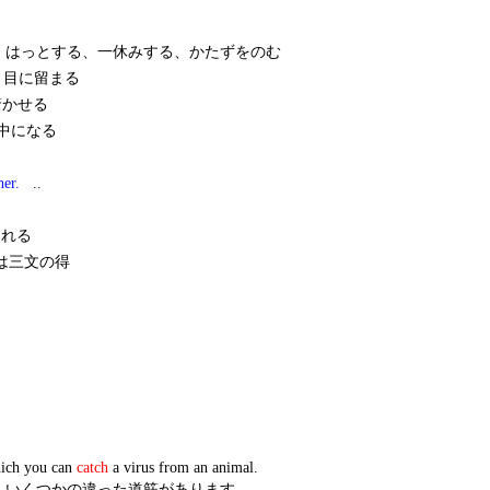
はっとする、一休みする、かたずをのむ
、目に留まる
かせる
中になる
her.
..
れる
は三文の得
hich you can
catch
a virus from an animal.
、いくつかの違った道筋があります。