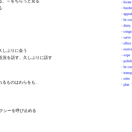
る、～をちらっと見る
locate
る
burde
appea
be co
thirty
congra
carve
effect
exerci
久しぶりに会う
wipe
近況を話す、久しぶりに話す
polish
be co
transp
refer
るものはわらをも..
plan
クシーを呼び止める