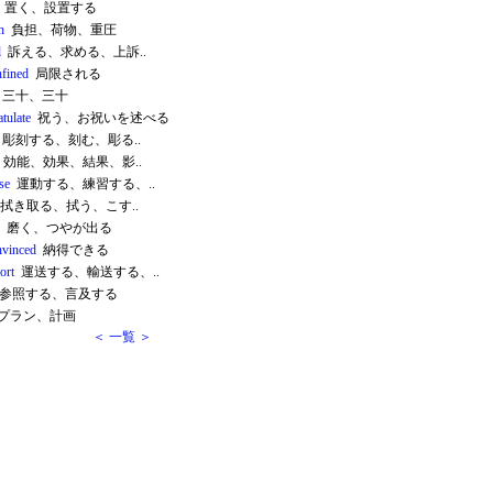
置く、設置する
n
負担、荷物、重圧
l
訴える、求める、上訴..
nfined
局限される
三十、三十
tulate
祝う、お祝いを述べる
彫刻する、刻む、彫る..
効能、効果、結果、影..
se
運動する、練習する、..
拭き取る、拭う、こす..
磨く、つやが出る
nvinced
納得できる
ort
運送する、輸送する、..
参照する、言及する
プラン、計画
＜ 一覧 ＞