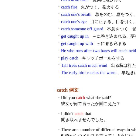
・
catch fire
火がつく、発火する
・
catch one's breath
息をのむ、息をつく、
・
catch one's eye
目に止まる、目を引く
・
catch someone off guard
不意をつく、驚
・
get caught up in
～に巻き込まれる、夢
・
get caught up with
～に巻き込まる
・
He who runs after two hares will catch neit
・
play catch
キャッチボールをする
・
Tall trees catch much wind
出る杭は打た
・
The early bird catches the worm.
早起き
catch 例文
・
Did you
catch
what she said?
彼女が何て言ったか聞こえた？
・
I didn't
catch
that.
聞き取れませんでした。
・
There are a number of different ways in w
動物からウイルスを貰ってしまうには