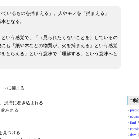
「動いているものを捕まえる」。人やモノを「捕まえる」
基本となる。
」という感覚で、「（見られたくないことを）しているの
他にも「紙や木などの物質が、火を捕まえる」という感覚
容をとらえる」という意味で「理解する」という意味へと
、～に捕まる
"動
、渋滞に巻き込まれる
く叱られる
predic
advan
find
consis
ろを見つける
dare