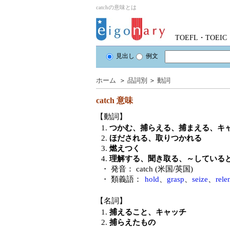
catchの意味とは
TOEFL・TOE
見出し
例文
ホーム
＞
品詞別
＞
動詞
catch
意味
【動詞】
1.
つかむ、捕らえる、捕まえる、キ
2.
ほだされる、取りつかれる
3.
燃えつく
4.
理解する、聞き取る、～している
・ 発音：
catch (米国/英国)
・ 類義語：
hold
、
grasp
、
seize
、
rele
【名詞】
1.
捕えること、キャッチ
2.
捕らえたもの