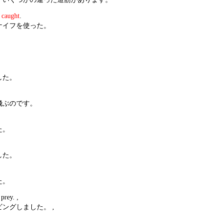
e
caught
.
ナイフを使った。
した。
飛ぶのです。
た。
した。
た。
 prey. ,
ングしました。 ,