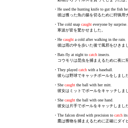
・
He used the hunting knife to gut the fish h
彼は獲った魚の腸を切るために狩猟用
・
The cold snap
caught
everyone by surprise.
寒波が皆を驚かせました。
・
He
caught
a cold after walking in the rain.
彼は雨の中を歩いた後で風邪をひきま
・
Bats fly at night to
catch
insects.
コウモリは昆虫を捕まえるために夜に
・
They played
catch
with a baseball.
彼らは野球でキャッチボールをしまし
・
She
caught
the ball with her mitt.
彼女はミットでボールをキャッチしま
・
She
caught
the ball with one hand.
彼女は片手でボールをキャッチしまし
・
The falcon dived with precision to
catch
its
鷹は獲物を捕まえるために正確にダイビ