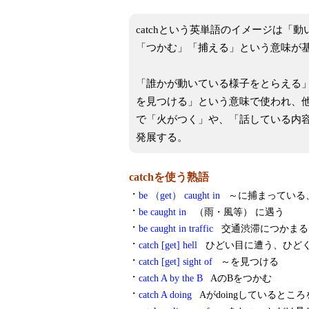
catchという英単語のイメージは
「つかむ」「捕える」という意味が
「誰かが動いている様子をとらえる
を見つける」という意味で使われ、
で「火がつく」や、「話している内
発展する。
catchを使う熟語
・
be （get） caught in
～に捕まっている
・
be caught in
（雨・風等） に遇う
・
be caught in traffic
交通渋滞につかまる
・
catch [get] hell
ひどい目に遭う、ひど
・
catch [get] sight of
～を見つける
・
catch A by the B
AのBをつかむ
・
catch A doing
Aがdoingしているとこ