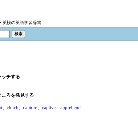
IC・英検の英語学習辞書
ャッチする
ところを発見する
nt
、
clutch
、
capture
、
captive
、
apprehend