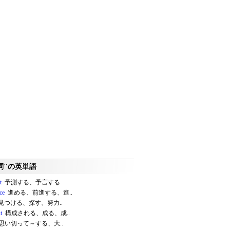
詞"の英単語
t
予測する、予言する
ce
進める、前進する、進..
見つける、探す、努力..
t
構成される、成る、成..
思い切って～する、大..