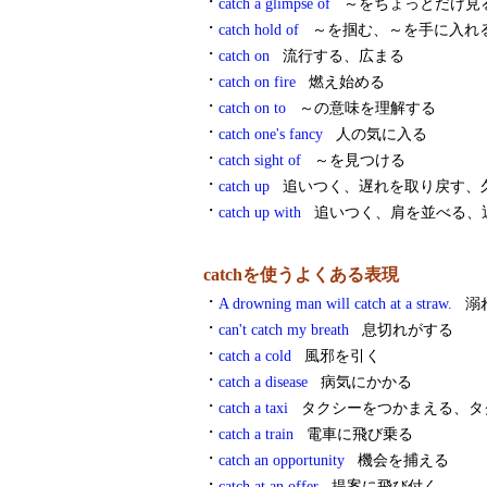
・
catch a glimpse of
～をちょっとだけ見
・
catch hold of
～を掴む、～を手に入れ
・
catch on
流行する、広まる
・
catch on fire
燃え始める
・
catch on to
～の意味を理解する
・
catch one's fancy
人の気に入る
・
catch sight of
～を見つける
・
catch up
追いつく、遅れを取り戻す、
・
catch up with
追いつく、肩を並べる、
catchを使うよくある表現
・
A drowning man will catch at a straw.
溺れ
・
can't catch my breath
息切れがする
・
catch a cold
風邪を引く
・
catch a disease
病気にかかる
・
catch a taxi
タクシーをつかまえる、タ
・
catch a train
電車に飛び乗る
・
catch an opportunity
機会を捕える
・
catch at an offer
提案に飛び付く