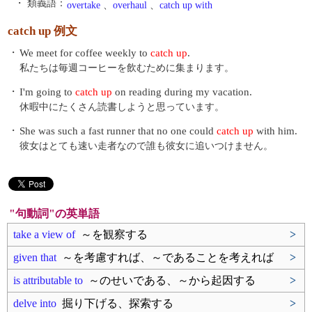
・ 類義語：
overtake
、
overhaul
、
catch up with
catch up 例文
・
We meet for coffee weekly to
catch up
.
私たちは毎週コーヒーを飲むために集まります。
・
I'm going to
catch up
on reading during my vacation.
休暇中にたくさん読書しようと思っています。
・
She was such a fast runner that no one could
catch up
with him.
彼女はとても速い走者なので誰も彼女に追いつけません。
"句動詞"の英単語
take a view of
～を観察する
>
given that
～を考慮すれば、～であることを考えれば
>
is attributable to
～のせいである、～から起因する
>
delve into
掘り下げる、探索する
>