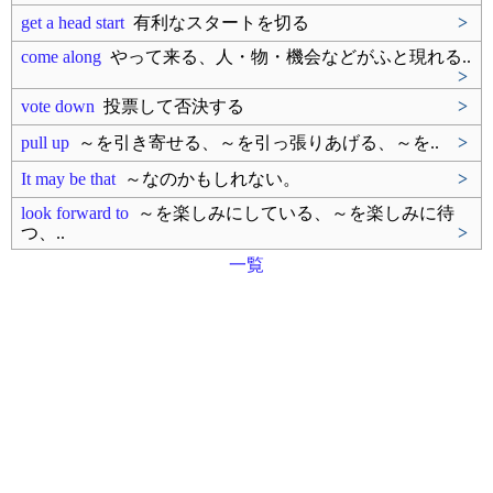
get a head start
有利なスタートを切る
>
come along
やって来る、人・物・機会などがふと現れる..
>
vote down
投票して否決する
>
pull up
～を引き寄せる、～を引っ張りあげる、～を..
>
It may be that
～なのかもしれない。
>
look forward to
～を楽しみにしている、～を楽しみに待
つ、..
>
一覧