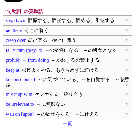
"句動詞"の英単語
step down
辞職する、辞任する、辞める、引退する
>
get there
そこに着く
>
creep over
忍び寄る、徐々に襲う
>
fall victim [prey] to
～の犠牲になる、～の餌食となる
>
prohibit ～ from doing
～がdoするの禁止する
>
keep at
根気よくやる、あきらめずに続ける
>
be conscious of
～に気づいている、～を自覚する、～を意
識..
>
mix it up with
ケンカする、殴り合う
>
be irrelevent to
～に無関ない
>
wait on [upon]
～の給仕をする、～に仕える
>
一覧