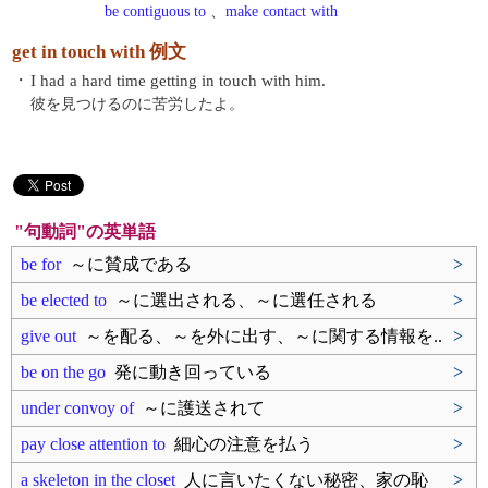
be contiguous to
、
make contact with
get in touch with 例文
・
I had a hard time getting in touch with him.
彼を見つけるのに苦労したよ。
"句動詞"の英単語
be for
～に賛成である
>
be elected to
～に選出される、～に選任される
>
give out
～を配る、～を外に出す、～に関する情報を..
>
be on the go
発に動き回っている
>
under convoy of
～に護送されて
>
pay close attention to
細心の注意を払う
>
a skeleton in the closet
人に言いたくない秘密、家の恥
>