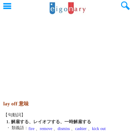
lay off 意味
【句動詞】
1. 解雇する、レイオフする、一時解雇する
・ 類義語：
fire
、
remove
、
dismiss
、
cashier
、
kick out