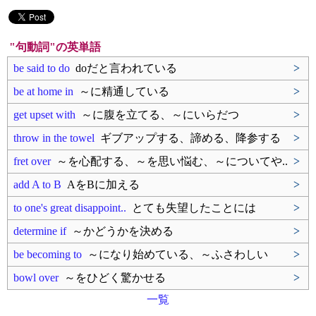
"句動詞"の英単語
be said to do
doだと言われている
>
be at home in
～に精通している
>
get upset with
～に腹を立てる、～にいらだつ
>
throw in the towel
ギブアップする、諦める、降参する
>
fret over
～を心配する、～を思い悩む、～についてや..
>
add A to B
AをBに加える
>
to one's great disappoint..
とても失望したことには
>
determine if
～かどうかを決める
>
be becoming to
～になり始めている、～ふさわしい
>
bowl over
～をひどく驚かせる
>
一覧