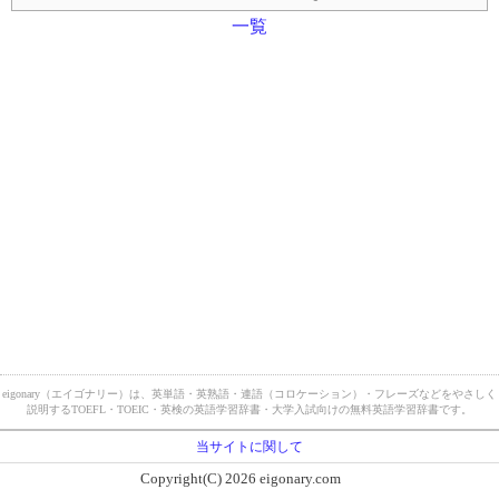
一覧
eigonary（エイゴナリー）は、英単語・英熟語・連語（コロケーション）・フレーズなどをやさしく
説明するTOEFL・TOEIC・英検の英語学習辞書・大学入試向けの無料英語学習辞書です。
当サイトに関して
Copyright(C) 2026 eigonary.com