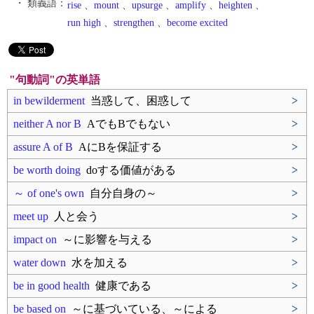
・ 類義語：
rise
、
mount
、
upsurge
、
amplify
、
heighten
、
run high
、
strengthen
、
become excited
"句動詞"の英単語
in bewilderment
当惑して、困惑して
>
neither A nor B
AでもBでもない
>
assure A of B
AにBを保証する
>
be worth doing
doする価値がある
>
～ of one's own
自分自身の～
>
meet up
人と会う
>
impact on
～に影響を与える
>
water down
水を加える
>
be in good health
健康である
>
be based on
～に基づいている、～による
>