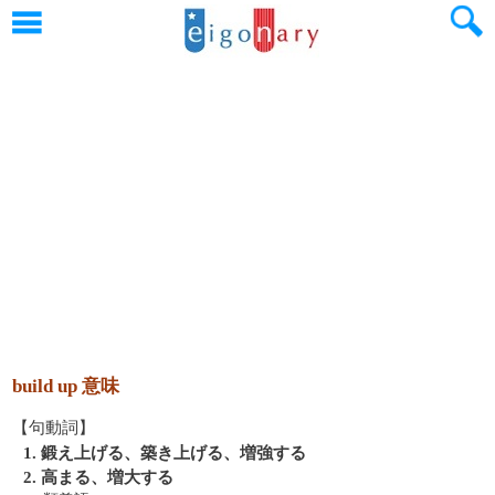
build up 意味
【句動詞】
1. 鍛え上げる、築き上げる、増強する
2. 高まる、増大する