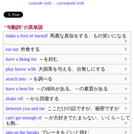
coincide with
、
correspond with
"句動詞"の英単語
make a fool of oneself
馬鹿な真似をする、もの笑いになる
>
eat out
外食する
>
have a liking for
～を好む
>
play havoc with
大損害を与える、台無しにする
>
search into
～を調べる
>
have a bent for
～の傾向がある、～の素質がある
>
shake off
～から回復する
>
between you and me
ここだけの話ですが、秘密ですが
>
can't get enough of
～が大好きでたまらない、いくら～して
も飽..
>
jam on the breaks
ブレーキをぐいと踏む
>