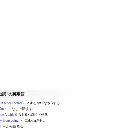
動詞"の英単語
 A when (before)..
AするやいなやBする
thout
～なしで済ます
ile A with B
AをBと調和させる
～ from doing
～ にdoingさせ..
f
～から落ちる