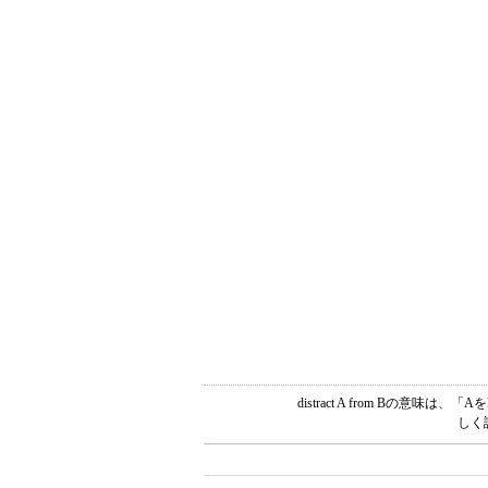
distract A from Bの
しく