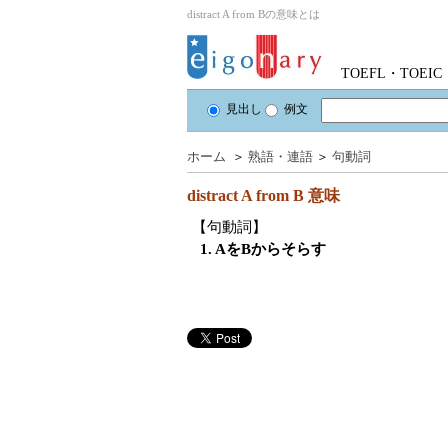
distract A from Bの意味とは
TOEFL・TOE
見出し
例文
ホーム
＞
熟語・連語
＞
句動詞
distract A from B
意味
【句動詞】
1. AをBからそらす