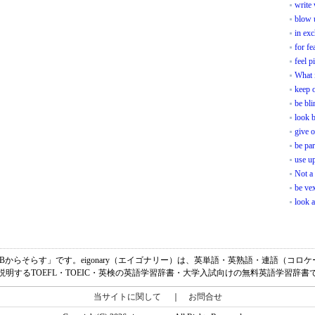
write 
blow 
in ex
for fe
feel p
What 
keep o
be bli
look 
give o
be par
use u
Not a
be vex
look 
意味は、「AをBからそらす」です。eigonary（エイゴナリー）は、英単語・英熟語・連語
説明するTOEFL・TOEIC・英検の英語学習辞書・大学入試向けの無料英語学習辞書
当サイトに関して
｜
お問合せ