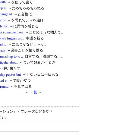
with
～を使って書く
up at
～にめちゃめちゃ怒る
change of
～と交換に
ar of
～を恐れて、～を避け..
ity for
～に同情を感じる
is someone like?
～はどのような物人で..
ne's fingers cro..
幸運を祈る
nd to
～に気づかない、～が..
back
～過去ことを振り返る
neself up to to ..
自首する、没頭する、..
ticular about
～ついて好みがうるさ..
p
使い果たす
 day passes but
～しない日は一日もな..
ed at
～で腹が立つ
around
～を見て回る
＜ 一覧 ＞
（コロケーション）・フレーズなどをやさ
です。