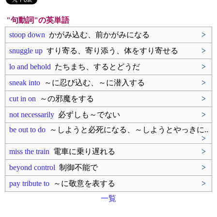
"句動詞"の英単語
stoop down
かがみ込む、前かがみになる
>
snuggle up
すり寄る、寄り添う、体をすり寄せる
>
lo and behold
たちまち、するとどうだ
>
sneak into
～に忍び込む、～に潜入する
>
cut in on
～の邪魔をする
>
not necessarily
必ずしも～でない
>
be out to do
～しようと必死になる、～しようとやっきに..
>
miss the train
電車に乗り遅れる
>
beyond control
制御不能で
>
pay tribute to
～に敬意を表する
>
一覧