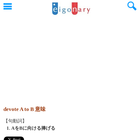
devote A to B 意味
【句動詞】
1. AをBに向ける捧げる