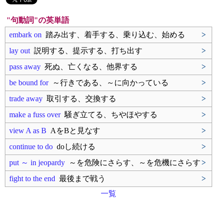
"句動詞"の英単語
embark on
踏み出す、着手する、乗り込む、始める
>
lay out
説明する、提示する、打ち出す
>
pass away
死ぬ、亡くなる、他界する
>
be bound for
～行きである、～に向かっている
>
trade away
取引する、交換する
>
make a fuss over
騒ぎ立てる、ちやほやする
>
view A as B
AをBと見なす
>
continue to do
doし続ける
>
put ～ in jeopardy
～を危険にさらす、～を危機にさらす
>
fight to the end
最後まで戦う
>
一覧