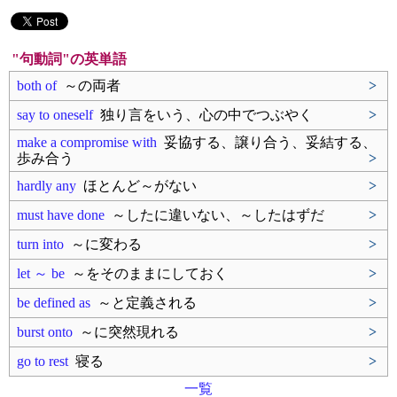
"句動詞"の英単語
both of
～の両者
>
say to oneself
独り言をいう、心の中でつぶやく
>
make a compromise with
妥協する、譲り合う、妥結する、
歩み合う
>
hardly any
ほとんど～がない
>
must have done
～したに違いない、～したはずだ
>
turn into
～に変わる
>
let ～ be
～をそのままにしておく
>
be defined as
～と定義される
>
burst onto
～に突然現れる
>
go to rest
寝る
>
一覧