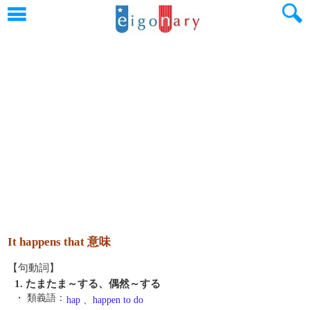
It happens that 意味
【句動詞】
1. たまたま～する、偶然～する
・ 類義語：
hap
、
happen to do