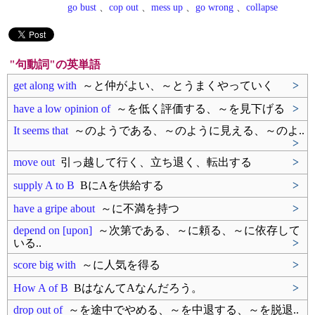
go bust
、
cop out
、
mess up
、
go wrong
、
collapse
"句動詞"の英単語
get along with
～と仲がよい、～とうまくやっていく
>
have a low opinion of
～を低く評価する、～を見下げる
>
It seems that
～のようである、～のように見える、～のよ..
>
move out
引っ越して行く、立ち退く、転出する
>
supply A to B
BにAを供給する
>
have a gripe about
～に不満を持つ
>
depend on [upon]
～次第である、～に頼る、～に依存して
いる..
>
score big with
～に人気を得る
>
How A of B
BはなんてAなんだろう。
>
drop out of
～を途中でやめる、～を中退する、～を脱退..