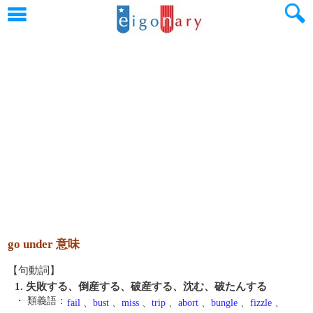
go under 意味
【句動詞】
1. 失敗する、倒産する、破産する、沈む、破たんする
・ 類義語：
fail
、
bust
、
miss
、
trip
、
abort
、
bungle
、
fizzle
、