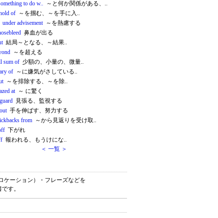
something to do w..
～と何か関係がある、..
hold of
～を掴む、～を手に入..
 under advisement
～を熱慮する
nosebleed
鼻血が出る
ut
結局～となる、～結果..
yond
～を超える
ll sum of
少額の、小量の、微量..
ary of
～に嫌気がさしている..
ut
～を排除する、～を除..
azed at
～ に驚く
 guard
見張る、監視する
out
手を伸ばす、努力する
kickbacks from
～から見返りを受け取..
off
下がれ
ff
報われる、もうけにな..
＜ 一覧 ＞
連語（コロケーション）・フレーズなどを
書です。