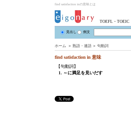
find satisfaction inの意味とは
TOEFL・TOE
見出し
例文
ホーム
＞
熟語・連語
＞
句動詞
find satisfaction in
意味
【句動詞】
1. ～に満足を見いだす