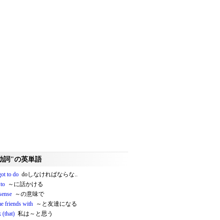
動詞"の英単語
ot to do
doしなければならな..
 to
～に話かける
sense
～の意味で
e friends with
～と友達になる
k (that)
私は～と思う