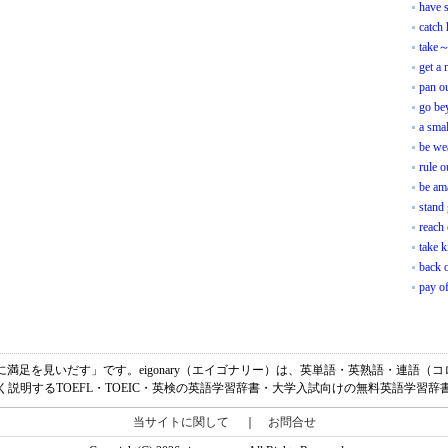
have 
catch 
take～
get a 
pan o
go be
a sma
be we
rule o
be am
stand
reach 
take 
back 
pay o
inの意味は、「～に満足を見いだす」です。eigonary（エイゴナリー）は、英単語・英熟語・
く説明するTOEFL・TOEIC・英検の英語学習辞書・大学入試向けの無料英語学習辞
当サイトに関して
｜
お問合せ