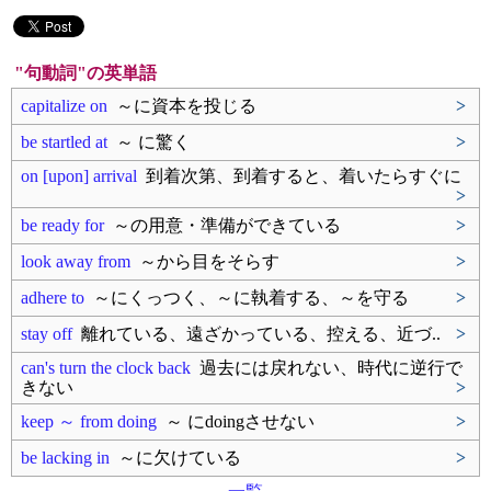
"句動詞"の英単語
capitalize on
～に資本を投じる
>
be startled at
～ に驚く
>
on [upon] arrival
到着次第、到着すると、着いたらすぐに
>
be ready for
～の用意・準備ができている
>
look away from
～から目をそらす
>
adhere to
～にくっつく、～に執着する、～を守る
>
stay off
離れている、遠ざかっている、控える、近づ..
>
can's turn the clock back
過去には戻れない、時代に逆行で
きない
>
keep ～ from doing
～ にdoingさせない
>
be lacking in
～に欠けている
>