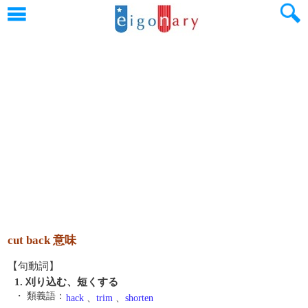
cut back 意味
【句動詞】
1. 刈り込む、短くする
・ 類義語：
hack
、
trim
、
shorten