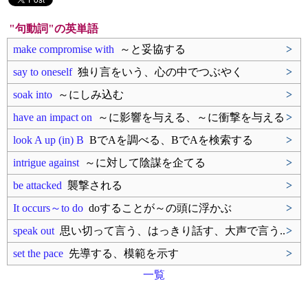
"句動詞"の英単語
make compromise with
～と妥協する
>
say to oneself
独り言をいう、心の中でつぶやく
>
soak into
～にしみ込む
>
have an impact on
～に影響を与える、～に衝撃を与える
>
look A up (in) B
BでAを調べる、BでAを検索する
>
intrigue against
～に対して陰謀を企てる
>
be attacked
襲撃される
>
It occurs～to do
doすることが～の頭に浮かぶ
>
speak out
思い切って言う、はっきり話す、大声で言う..
>
set the pace
先導する、模範を示す
>
一覧