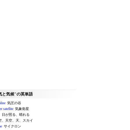
気と気候"の英単語
line
気圧の谷
r satellite
気象衛星
日が照る、晴れる
空、天空、天、スカイ
ne
サイクロン