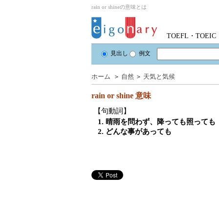
rain or shineの意味とは
TOEFL・TOE
見出し
例文
ホーム
＞
自然
＞
天気と気候
rain or shine
意味
【句動詞】
1. 晴雨を問わず、降っても照っても
2. どんな事があっても