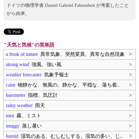
ドイツの物理学者 Daniel Gabriel Fahrenheit が考案したこと
から由来。
"天気と気候"の英単語
a freak of nature
異常気象、突然変異、異常な自然現象
>
strong wind
強風、強い風
>
weather forecaster
気象予報士
>
calm
物静かな、無風の、静かな、平穏な、落ち着..
>
barometer
指標、気圧計
>
rainy weather
雨天
>
mist
霧、ミスト
>
muggy
蒸し暑い
>
humid
湿気のある、むしむしする、湿気の多い、じ..
>