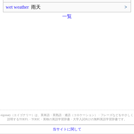
wet weather
雨天
>
一覧
eigonary（エイゴナリー）は、英単語・英熟語・連語（コロケーション）・フレーズなどをやさしく
説明するTOEFL・TOEIC・英検の英語学習辞書・大学入試向けの無料英語学習辞書です。
当サイトに関して