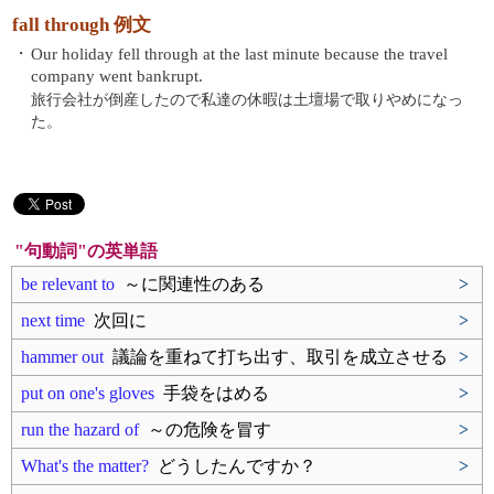
fall through 例文
・
Our holiday fell through at the last minute because the travel
company went bankrupt.
旅行会社が倒産したので私達の休暇は土壇場で取りやめになっ
た。
"句動詞"の英単語
be relevant to
～に関連性のある
>
next time
次回に
>
hammer out
議論を重ねて打ち出す、取引を成立させる
>
put on one's gloves
手袋をはめる
>
run the hazard of
～の危険を冒す
>
What's the matter?
どうしたんですか？
>