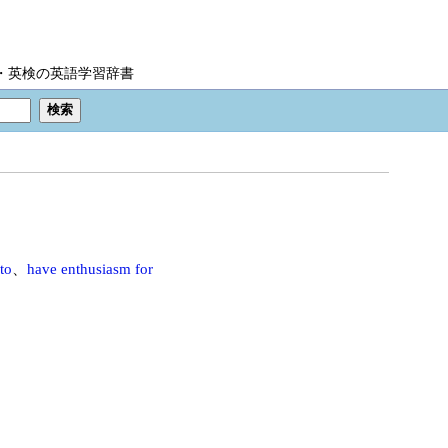
IC・英検の英語学習辞書
to
、
have enthusiasm for