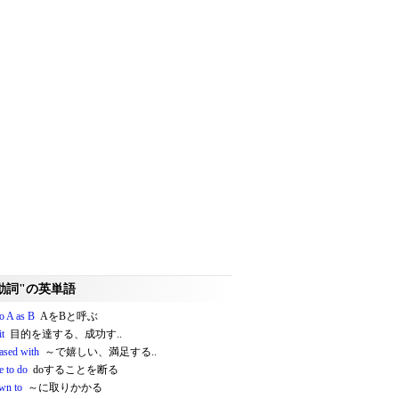
動詞"の英単語
to A as B
AをBと呼ぶ
it
目的を達する、成功す..
eased with
～で嬉しい、満足する..
e to do
doすることを断る
wn to
～に取りかかる