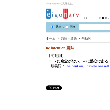
be intent onの意味とは
TOEFL・TOE
見出し
例文
ホーム
＞
熟語・連語
＞
句動詞
be intent on
意味
【句動詞】
1. ～に余念がない、～に熱心である
・ 類義語：
be bent on
、
devote oneself 