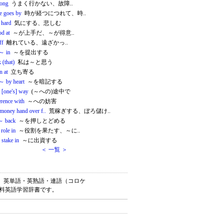
ong
うまく行かない、故障..
me goes by
時が経つにつれて、時..
t hard
気にする、悲しむ
od at
～が上手だ、～が得意..
ff
離れている、遠ざかっ..
～ in
～を提出する
k (that)
私は～と思う
n at
立ち寄る
 ～ by heart
～を暗記する
 [one's] way
(～への)途中で
erence with
～への妨害
money hand over f..
荒稼ぎする、ぼろ儲け..
～ back
～を押しとどめる
 role in
～役割を果たす、～に..
 stake in
～に出資する
＜ 一覧 ＞
）は、英単語・英熟語・連語（コロケ
無料英語学習辞書です。