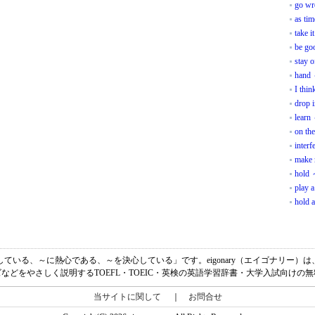
go wr
as ti
take i
be go
stay o
hand 
I thin
drop i
learn
on the
interf
make 
hold 
play a
hold a
～に熱中している、～に熱心である、～を決心している」です。eigonary（エイゴナリー
などをやさしく説明するTOEFL・TOEIC・英検の英語学習辞書・大学入試向けの
当サイトに関して
｜
お問合せ