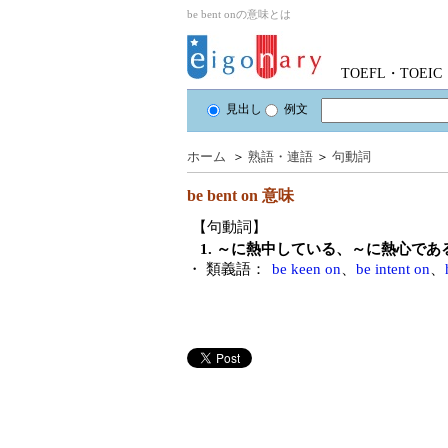
be bent onの意味とは
TOEFL・TOE
見出し
例文
ホーム
＞
熟語・連語
＞
句動詞
be bent on
意味
【句動詞】
1. ～に熱中している、～に熱心で
・ 類義語：
be keen on
、
be intent on
、