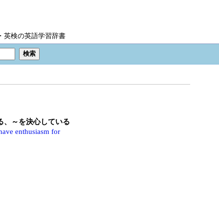
IC・英検の英語学習辞書
ある、～を決心している
have enthusiasm for