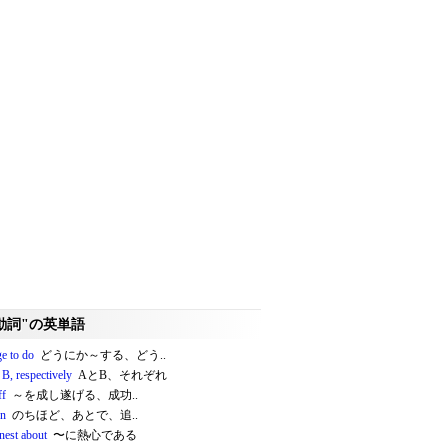
動詞"の英単語
e to do
どうにか～する、どう..
B, respectively
AとB、それぞれ
ff
～を成し遂げる、成功..
on
のちほど、あとで、追..
nest about
〜に熱心である