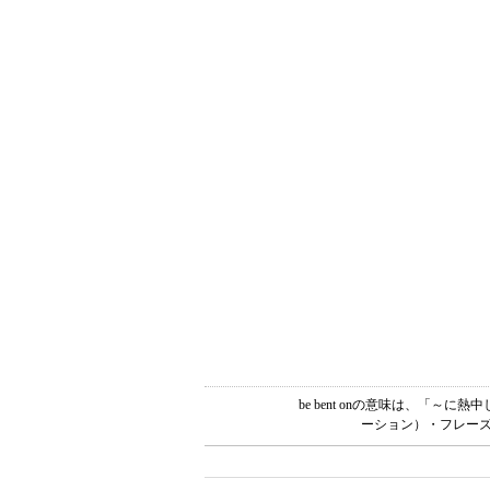
be bent onの意味は、「
ーション）・フレーズ