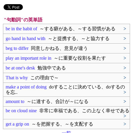
"句動詞"の英単語
be in the habit of
～する癖がある、～する習慣がある
>
go hand in hand with
～と提携する、～と協力する
>
beg to differ
同意しかねる、意見が違う
>
play an important role in
～に重要な役割を果たす
>
be at one's desk
勉強中である
>
That is why
この理由で～
>
make a point of doing
doすることに決めている、doするの
を忘..
>
amount to
～に達する、合計が～になる
>
be on cloud nine
非常に幸福である、この上なく幸せである
>
get a grip on
～を把握する、～を支配する
>