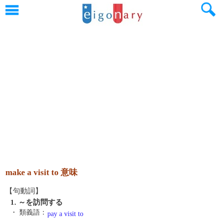
make a visit to 意味
【句動詞】
1. ～を訪問する
・ 類義語：
pay a visit to