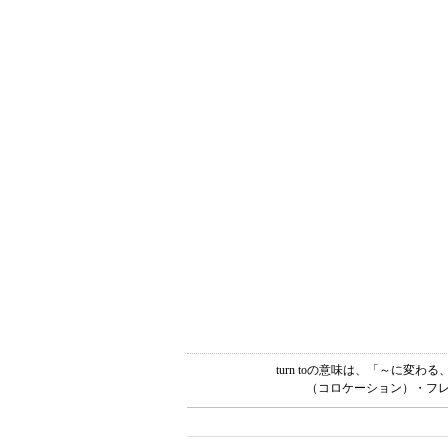
turn toの意味は、「～に変
（コロケーション）・フレ