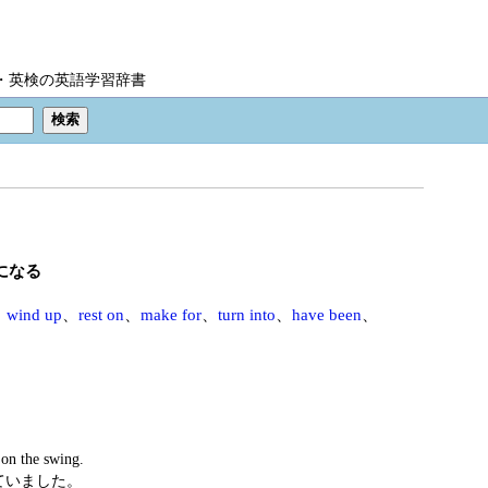
IC・英検の英語学習辞書
になる
、
wind up
、
rest on
、
make for
、
turn into
、
have been
、
on the swing.
ていました。