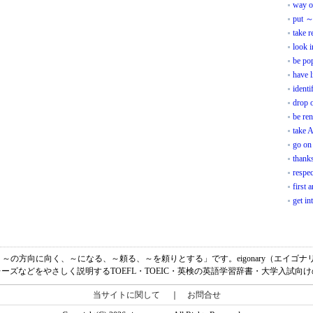
way o
put ～
take r
look i
be po
have l
identi
drop 
be re
take 
go on
thanks
respec
first 
get in
わる、～の方向に向く、～になる、～頼る、～を頼りとする」です。eigonary（エイ
ーズなどをやさしく説明するTOEFL・TOEIC・英検の英語学習辞書・大学入試向
当サイトに関して
｜
お問合せ