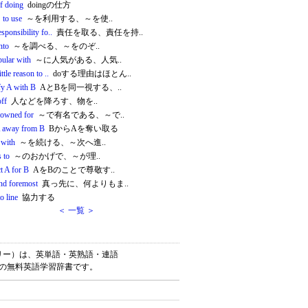
f doing
doingの仕方
 to use
～を利用する、～を使..
esponsibility fo..
責任を取る、責任を持..
nto
～を調べる、～をのぞ..
pular with
～に人気がある、人気..
ittle reason to ..
doする理由はほとん..
fy A with B
AとBを同一視する、..
off
人などを降ろす、物を..
nowned for
～で有名である、～で..
A away from B
BからAを奪い取る
 with
～を続ける、～次へ進..
 to
～のおかげで、～が理..
t A for B
AをBのことで尊敬す..
and foremost
真っ先に、何よりもま..
to line
協力する
＜ 一覧 ＞
ゴナリー）は、英単語・英熟語・連語
けの無料英語学習辞書です。