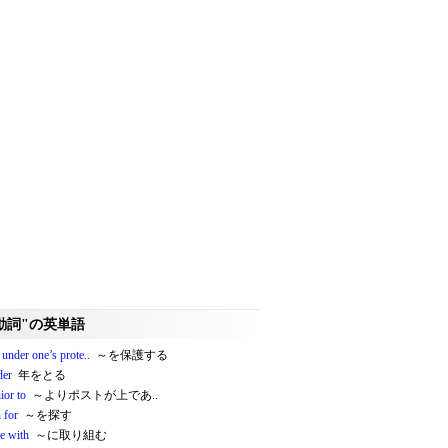
動詞"の英単語
under one’s prote..
～を保護する
der
年をとる
ior to
～よりポストが上であ..
 for
～を探す
e with
～に取り組む