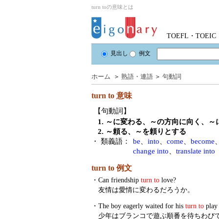
turn toの意味とは
TOEFL・TOE
見出し
例文
ホーム
＞
熟語・連語
＞
句動詞
turn to
意味
【句動詞】
1. ～に変わる、～の方向に向く、～
2. ～頼る、～を頼りとする
・ 類義語：
be
、
into
、
come
、
become
change into
、
translate into
turn to 例文
・
Can friendship
turn to
love?
友情は愛情に変わるだろうか。
・
The boy eagerly waited for his
turn to
play 
少年はブランコで遊ぶ順番を待ちわび