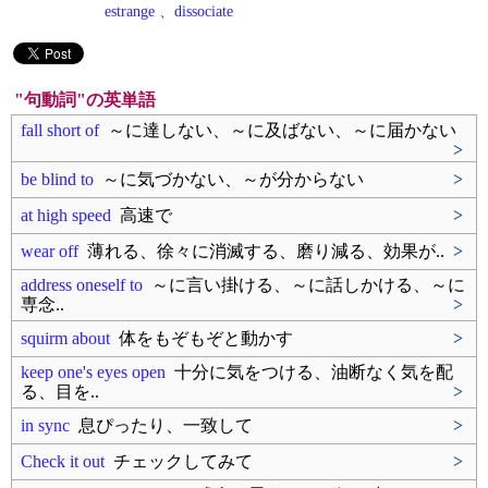
estrange
、
dissociate
"句動詞"の英単語
fall short of
～に達しない、～に及ばない、～に届かない
>
be blind to
～に気づかない、～が分からない
>
at high speed
高速で
>
wear off
薄れる、徐々に消滅する、磨り減る、効果が..
>
address oneself to
～に言い掛ける、～に話しかける、～に
専念..
>
squirm about
体をもぞもぞと動かす
>
keep one's eyes open
十分に気をつける、油断なく気を配
る、目を..
>
in sync
息ぴったり、一致して
>
Check it out
チェックしてみて
>