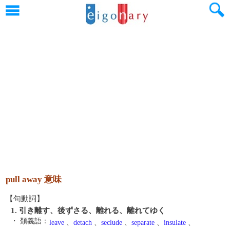
pull away 意味
【句動詞】
1. 引き離す、後ずさる、離れる、離れてゆく
・ 類義語：
leave
、
detach
、
seclude
、
separate
、
insulate
、