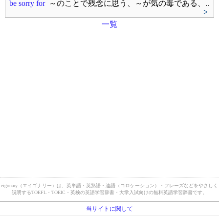
be sorry for
～のことで残念に思う、～が気の毒である、..
>
一覧
eigonary（エイゴナリー）は、英単語・英熟語・連語（コロケーション）・フレーズなどをやさしく
説明するTOEFL・TOEIC・英検の英語学習辞書・大学入試向けの無料英語学習辞書です。
当サイトに関して