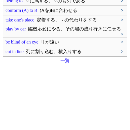
belong to
～に属する、～のものである
>
conform (A) to B
(Aを)Bに合わせる
>
take one's place
定着する、～の代わりをする
>
play by ear
臨機応変にやる、その場の成り行きに任せる
>
be blind of an eye
耳が遠い
>
cut in line
列に割り込む、横入りする
>
一覧