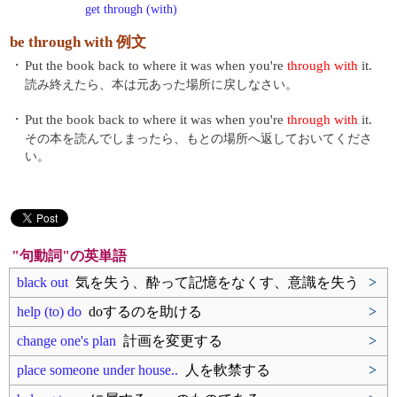
get through (with)
be through with 例文
・
Put the book back to where it was when you're
through with
it.
読み終えたら、本は元あった場所に戻しなさい。
・
Put the book back to where it was when you're
through with
it.
その本を読んでしまったら、もとの場所へ返しておいてくださ
い。
"句動詞"の英単語
black out
気を失う、酔って記憶をなくす、意識を失う
>
help (to) do
doするのを助ける
>
change one's plan
計画を変更する
>
place someone under house..
人を軟禁する
>