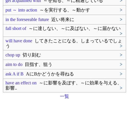
get acquainted with
～を知る、～に精通している
>
put ～ into action
～を実行する、～動かす
>
in the foreseeable future
近い将来に
>
fall short of
～に達しない、～に及ばない、～に届かない
>
will have done
してきたことになる、しまっているでしょ
う
>
chop up
切り刻む
>
aim to do
目指す、狙う
>
ask A if B
AにBかどうかを尋ねる
>
have an effect on
～に影響を及ぼす、～に効果を与える、
影響..
>
一覧