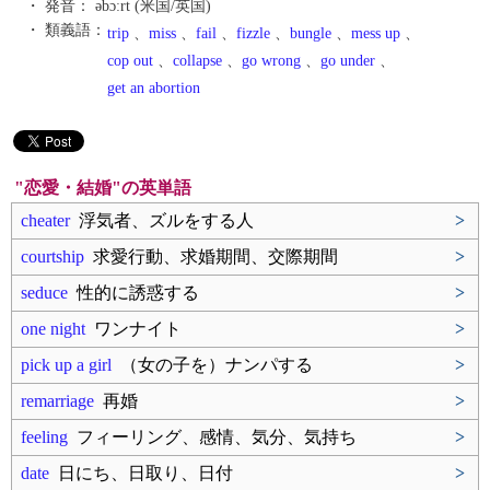
・ 発音：
əbɔ́ːrt (米国/英国)
・ 類義語：
trip
、
miss
、
fail
、
fizzle
、
bungle
、
mess up
、
cop out
、
collapse
、
go wrong
、
go under
、
get an abortion
"恋愛・結婚"の英単語
cheater
浮気者、ズルをする人
>
courtship
求愛行動、求婚期間、交際期間
>
seduce
性的に誘惑する
>
one night
ワンナイト
>
pick up a girl
（女の子を）ナンパする
>
remarriage
再婚
>
feeling
フィーリング、感情、気分、気持ち
>
date
日にち、日取り、日付
>