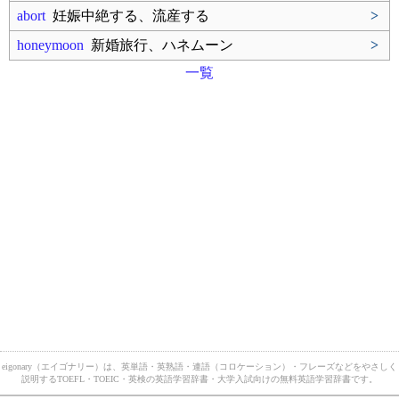
abort
妊娠中絶する、流産する
>
honeymoon
新婚旅行、ハネムーン
>
一覧
eigonary（エイゴナリー）は、英単語・英熟語・連語（コロケーション）・フレーズなどをやさしく
説明するTOEFL・TOEIC・英検の英語学習辞書・大学入試向けの無料英語学習辞書です。