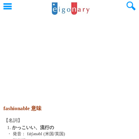
fashionable 意味
【名詞】
1.
かっこいい、流行の
・ 発音：
fǽʃənəbl (米国/英国)