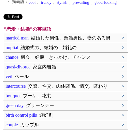
・ 類義語：
cool
、
trendy
、
stylish
、
prevailing
、
good-looking
"恋愛・結婚"の英単語
married man
結婚した男性、既婚男性、妻のある男
>
nuptial
結婚式の、結婚の、婚礼の
>
chance
機会、好機、きっかけ、チャンス
>
quasi-divorce
家庭内離婚
>
veil
ベール
>
intercourse
交際、性交、肉体関係、情交、関わり
>
bouquet
ブーケ、花束
>
green day
グリーンデー
>
birth control pills
避妊剤
>
couple
カップル
>