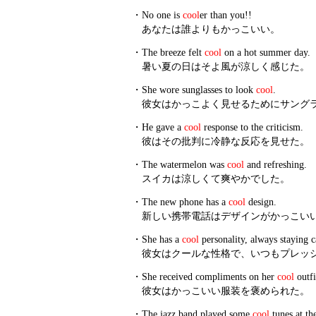
・
No one is
cool
er than you!!
あなたは誰よりもかっこいい。
・
The breeze felt
cool
on a hot summer day.
暑い夏の日はそよ風が涼しく感じた。
・
She wore sunglasses to look
cool
.
彼女はかっこよく見せるためにサング
・
He gave a
cool
response to the criticism.
彼はその批判に冷静な反応を見せた。
・
The watermelon was
cool
and refreshing.
スイカは涼しくて爽やかでした。
・
The new phone has a
cool
design.
新しい携帯電話はデザインがかっこい
・
She has a
cool
personality, always staying 
彼女はクールな性格で、いつもプレッ
・
She received compliments on her
cool
outfi
彼女はかっこいい服装を褒められた。
・
The jazz band played some
cool
tunes at th