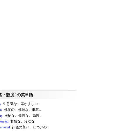
格・態度"の英単語
y
生意気な、厚かましい..
me
極度の、極端な、非常..
ty
横柄な、傲慢な、高慢..
earted
非情な、冷淡な
behaved
行儀の良い、しつけの..