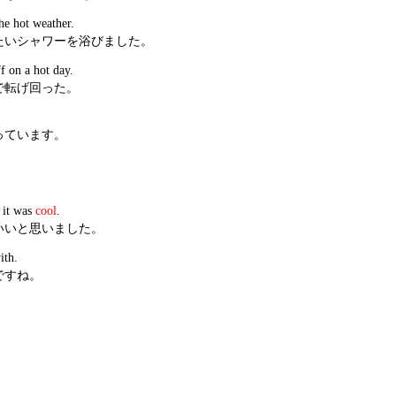
e hot weather.
たいシャワーを浴びました。
f on a hot day.
で転げ回った。
っています。
 it was
cool
.
いいと思いました。
ith.
ですね。