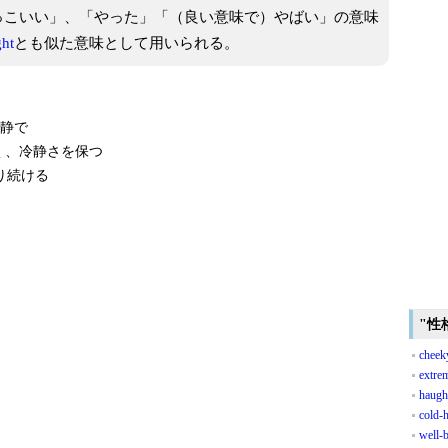
っこいい」、「やった」「（良い意味で）やばい」の意味
ght
とも似た意味として用いられる。
静で
く、冷静さを保つ
り続ける
"性
cheek
extre
haugh
cold-h
well-