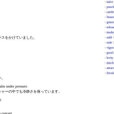
naive
puncti
carele
firmer
gener
tolera
modes
ラスをかけていました。
mild
rude
vigor
good 
levity
misch
attrac
frivol
い。
calm under pressure.
シャーの中でも冷静さを保っています。
t.
e concert.