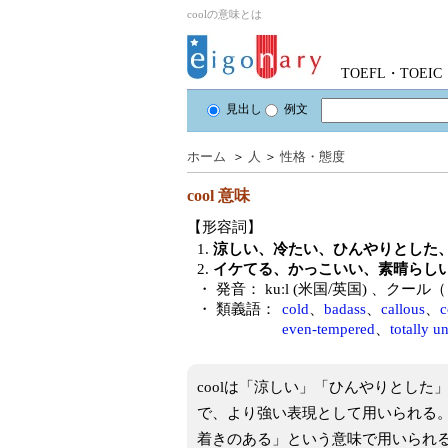
coolの意味とは
TOEFL・TOE
見出し
例文
ホーム
＞
人
＞
性格・態度
cool
意味
【形容詞】
1.
涼しい、冷たい、ひんやりとした
2.
イケてる、かっこいい、素晴らし
・ 発音：
kuːl (米国/英国)
、クール（
・ 類義語：
cold
、
badass
、
callous
、
c
even-tempered
、
totally u
coolは「涼しい」「ひんやりとした
で、より強い表現として用いられる
着きのある」という意味で用いられ