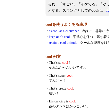
られ、「すごい」「イケてる」「か
となる。スラングとしてのcoolは、
ti
coolを使うよくある表現
・
as cool as a cucumber
冷静に、非常に冷
・
keep one's cool
平常心を保つ、落ち着
・
retain a cool attitude
クールな態度を取
cool 例文
・
That’s so
cool
!
それはかっこいいですね！
・
That’s super
cool
!
すんげ～！
・
That’s pretty
cool
.
凄い！
・
His dancing is
cool
.
彼のダンスはかっこいい。