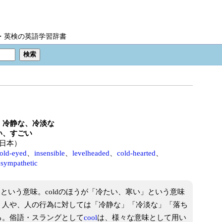
IC・英検の英語学習辞書
、冷静な、冷淡な
い、すごい
日本）
old-eyed
、
insensible
、
levelheaded
、
cold-hearted
、
nsympathetic
」という意味。coldのほうが「冷たい、寒い」という意味
。人や、人の行為に対しては「冷静な」「冷淡な」「落ち
る。俗語・スラングとして
cool
は、様々な意味として用い