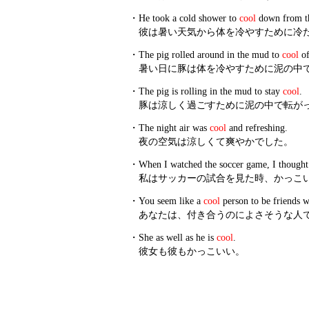
・
He took a cold shower to
cool
down from th
彼は暑い天気から体を冷やすために冷
・
The pig rolled around in the mud to
cool
of
暑い日に豚は体を冷やすために泥の中
・
The pig is rolling in the mud to stay
cool
.
豚は涼しく過ごすために泥の中で転が
・
The night air was
cool
and refreshing.
夜の空気は涼しくて爽やかでした。
・
When I watched the soccer game, I thought
私はサッカーの試合を見た時、かっこ
・
You seem like a
cool
person to be friends w
あなたは、付き合うのによさそうな人
・
She as well as he is
cool
.
彼女も彼もかっこいい。