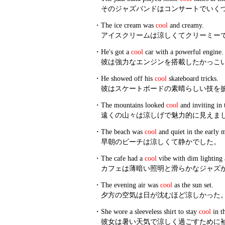
そのジャズバンドはコンサートでいく
・
The ice cream was
cool
and creamy.
アイスクリームは涼しくてクリーミー
・
He's got a
cool
car with a powerful engine.
彼は強力なエンジンを搭載したかっこ
・
He showed off his
cool
skateboard tricks.
彼はスケートボードの素晴らしい技を
・
The mountains looked
cool
and inviting in 
遠くの山々は涼しげで魅力的に見えま
・
The beach was
cool
and quiet in the early 
早朝のビーチは涼しくて静かでした。
・
The cafe had a
cool
vibe with dim lighting 
カフェは薄暗い照明と滑らかなジャズ
・
The evening air was
cool
as the sun set.
夕方の空気は日が沈むほど涼しかった
・
She wore a sleeveless shirt to stay
cool
in t
彼女は暑い天気で涼しく過ごすために