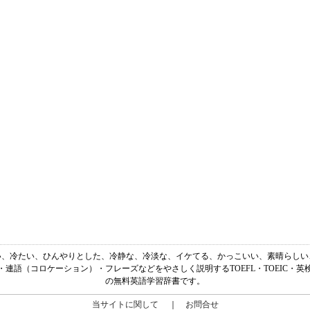
涼しい、冷たい、ひんやりとした、冷静な、冷淡な、イケてる、かっこいい、素晴らしい、すご
連語（コロケーション）・フレーズなどをやさしく説明するTOEFL・TOEIC・
の無料英語学習辞書です。
当サイトに関して
｜
お問合せ