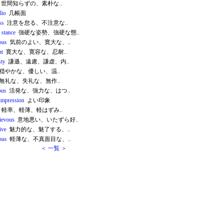
世間知らずの、素朴な..
lio
几帳面
ss
注意を怠る、不注意な..
 stance
強硬な姿勢、強硬な態..
ous
気前のよい、寛大な、..
nt
寛大な、寛容な、忍耐..
ty
謙遜、遠慮、謙虚、内..
穏やかな、優しい、温..
無礼な、失礼な、無作..
ous
活発な、強力な、はつ..
impression
よい印象
軽率、軽薄、軽はずみ..
ievous
意地悪い、いたずら好..
tive
魅力的な、魅了する、..
ous
軽薄な、不真面目な、..
＜ 一覧 ＞