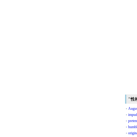
"性
Augu
impud
preten
humb
origin