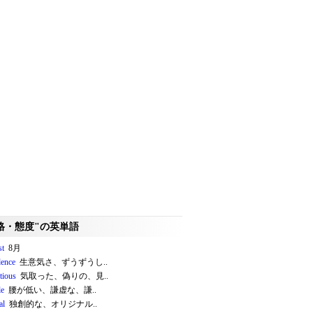
格・態度"の英単語
st
8月
ence
生意気さ、ずうずうし..
tious
気取った、偽りの、見..
le
腰が低い、謙虚な、謙..
al
独創的な、オリジナル..