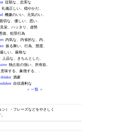
ent
従順な、忠実な
礼儀正しい、穏やかだ..
ul
機嫌のいい、元気のい..
親切な、優しい、思い..
見栄、ハッタリ、虚勢
悪徳、犯罪行為
ert
内気な、内省的な、内..
ior
振る舞い、行為、態度..
厳しい、厳格な
t
上品な、きちんとした..
ssive
独占欲の強い、所有欲..
意味する、象徴する、..
 drinker
酒豪
onfident
自信過剰な
＜ 一覧 ＞
ケーション）・フレーズなどをやさしく
す。