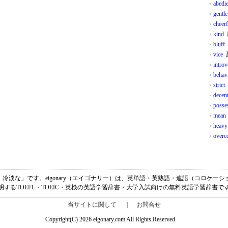
abedi
gentle
cheerf
kind
bluff
vice
introv
behav
strict
decen
posse
mean
heavy
overc
「非情な、冷淡な」です。eigonary（エイゴナリー）は、英単語・英熟語・連語（コロ
明するTOEFL・TOEIC・英検の英語学習辞書・大学入試向けの無料英語学習辞書で
当サイトに関して
｜
お問合せ
Copyright(C) 2026 eigonary.com All Rights Reserved.