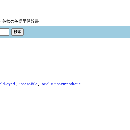
IC・英検の英語学習辞書
old-eyed
、
insensible
、
totally unsympathetic