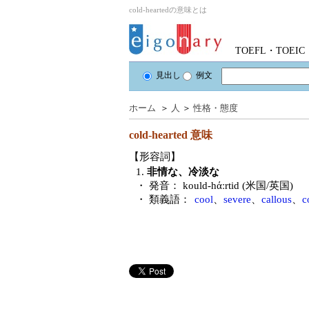
cold-heartedの意味とは
TOEFL・TOE
見出し
例文
ホーム
＞
人
＞
性格・態度
cold-hearted
意味
【形容詞】
1.
非情な、冷淡な
・ 発音：
kould-hάːrtid (米国/英国)
・ 類義語：
cool
、
severe
、
callous
、
c