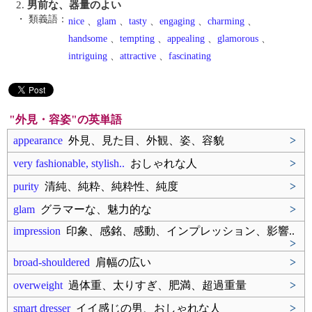
2.
男前な、器量のよい
・ 類義語：
nice
、
glam
、
tasty
、
engaging
、
charming
、
handsome
、
tempting
、
appealing
、
glamorous
、
intriguing
、
attractive
、
fascinating
"外見・容姿"の英単語
appearance
外見、見た目、外観、姿、容貌
>
very fashionable, stylish..
おしゃれな人
>
purity
清純、純粋、純粋性、純度
>
glam
グラマーな、魅力的な
>
impression
印象、感銘、感動、インプレッション、影響..
>
broad-shouldered
肩幅の広い
>
overweight
過体重、太りすぎ、肥満、超過重量
>
smart dresser
イイ感じの男、おしゃれな人
>