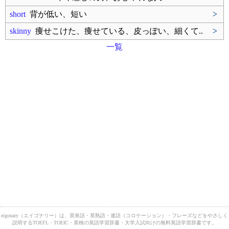
short
背が低い、短い
>
skinny
痩せこけた、痩せている、皮っぽい、細くて..
>
一覧
eigonary（エイゴナリー）は、英単語・英熟語・連語（コロケーション）・フレーズなどをやさしく
説明するTOEFL・TOEIC・英検の英語学習辞書・大学入試向けの無料英語学習辞書です。