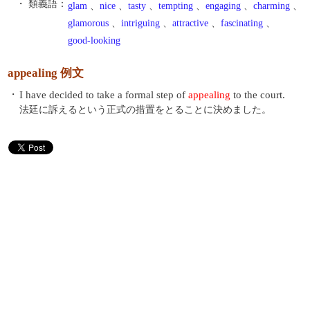
・ 類義語：
glam
、
nice
、
tasty
、
tempting
、
engaging
、
charming
、
glamorous
、
intriguing
、
attractive
、
fascinating
、
good-looking
appealing 例文
・
I have decided to take a formal step of
appealing
to the court.
法廷に訴えるという正式の措置をとることに決めました。