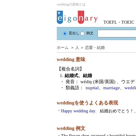
weddingの意味とは
TOEFL・TOE
見出し
例文
ホーム
＞
人
＞
恋愛・結婚
wedding
意味
【複合名詞】
1.
結婚式、結婚
・ 発音：
wédiŋ (米国/英国)
、ウエデ
・ 類義語：
nuptial
、
marriage
、
weddi
weddingを使うよくある表現
・
Happy wedding day.
結婚おめでとう！
wedding 例文
・
The flower shop arranged a beautiful bouqu