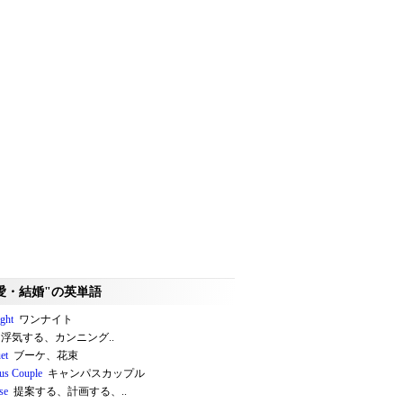
愛・結婚"の英単語
ight
ワンナイト
浮気する、カンニング..
et
ブーケ、花束
us Couple
キャンパスカップル
se
提案する、計画する、..