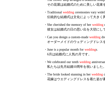
その花屋は結婚式のために美しい花束
・
Traditional
wedding
ceremonies vary widely 
伝統的な結婚式は文化によって大きく
・
She cherished the memory of her
wedding
d
彼女は結婚式の日の思い出を大切にし
・
Can you design a custom-made
wedding
dre
オーダーメイドのウェディングドレス
・
June is a popular month for
wedding
s.
6月は結婚式に人気の月です。
・
We celebrated our tenth
wedding
anniversar
私たちは先月結婚10周年を祝いました
・
The bride looked stunning in her
wedding
d
花嫁はウエディングドレスを着た姿が