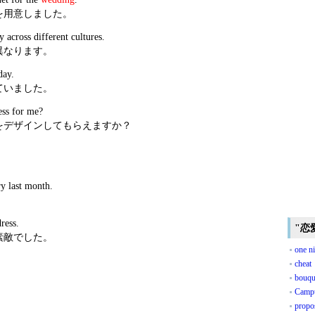
を用意しました。
across different cultures.
異なります。
ay.
ていました。
ss for me?
をデザインしてもらえますか？
y last month.
。
ress.
"恋
素敵でした。
one n
cheat
bouqu
Camp
propo