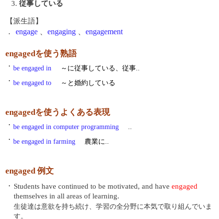
3.
従事している
【派生語】
.
engage
、
engaging
、
engagement
engagedを使う熟語
・
be engaged in
～に従事している、従事..
・
be engaged to
～と婚約している
engagedを使うよくある表現
・
be engaged in computer programming
..
・
be engaged in farming
農業に..
engaged 例文
・
Students have continued to be motivated, and have
engaged
themselves in all areas of learning.
生徒達は意欲を持ち続け、学習の全分野に本気で取り組んでいま
す。