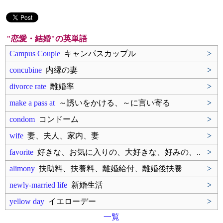
"恋愛・結婚"の英単語
Campus Couple
キャンパスカップル
>
concubine
内縁の妻
>
divorce rate
離婚率
>
make a pass at
～誘いをかける、～に言い寄る
>
condom
コンドーム
>
wife
妻、夫人、家内、妻
>
favorite
好きな、お気に入りの、大好きな、好みの、..
>
alimony
扶助料、扶養料、離婚給付、離婚後扶養
>
newly-married life
新婚生活
>
yellow day
イエローデー
>
一覧