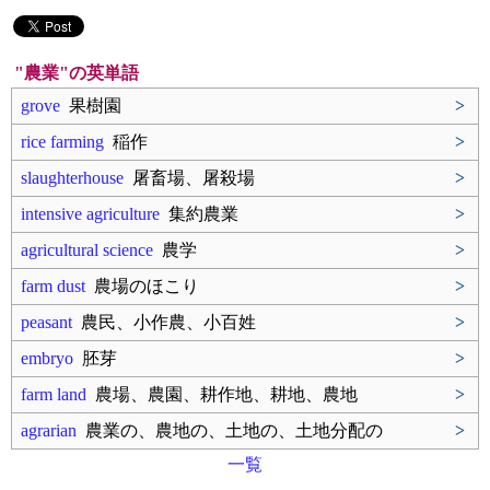
"農業"の英単語
grove
果樹園
>
rice farming
稲作
>
slaughterhouse
屠畜場、屠殺場
>
intensive agriculture
集約農業
>
agricultural science
農学
>
farm dust
農場のほこり
>
peasant
農民、小作農、小百姓
>
embryo
胚芽
>
farm land
農場、農園、耕作地、耕地、農地
>
agrarian
農業の、農地の、土地の、土地分配の
>
一覧