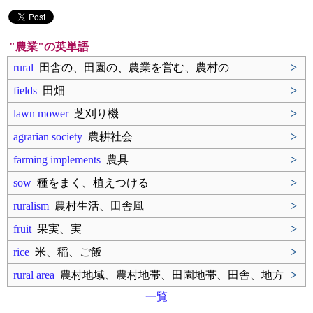
"農業"の英単語
rural
田舎の、田園の、農業を営む、農村の
>
fields
田畑
>
lawn mower
芝刈り機
>
agrarian society
農耕社会
>
farming implements
農具
>
sow
種をまく、植えつける
>
ruralism
農村生活、田舎風
>
fruit
果実、実
>
rice
米、稲、ご飯
>
rural area
農村地域、農村地帯、田園地帯、田舎、地方
>
一覧