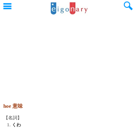
hoe 意味
【名詞】
1.
くわ