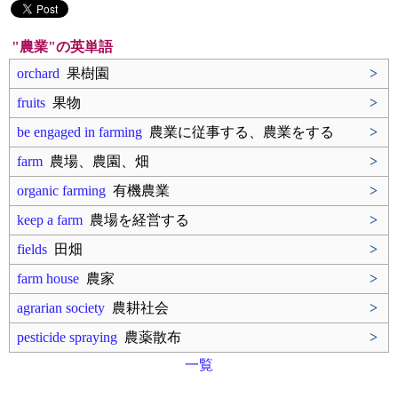
"農業"の英単語
orchard
果樹園
>
fruits
果物
>
be engaged in farming
農業に従事する、農業をする
>
farm
農場、農園、畑
>
organic farming
有機農業
>
keep a farm
農場を経営する
>
fields
田畑
>
farm house
農家
>
agrarian society
農耕社会
>
pesticide spraying
農薬散布
>
一覧