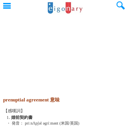
prenuptial agreement 意味
【感嘆詞】
1.
婚前契約書
・ 発音：
priːnΛpʃəl əgríːmənt (米国/英国)