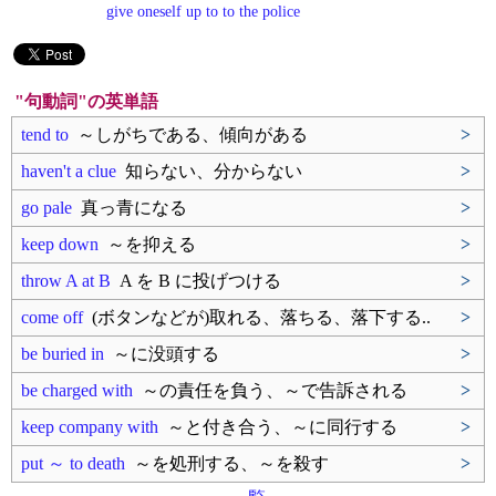
give oneself up to to the police
"句動詞"の英単語
tend to
～しがちである、傾向がある
>
haven't a clue
知らない、分からない
>
go pale
真っ青になる
>
keep down
～を抑える
>
throw A at B
A を B に投げつける
>
come off
(ボタンなどが)取れる、落ちる、落下する..
>
be buried in
～に没頭する
>
be charged with
～の責任を負う、～で告訴される
>
keep company with
～と付き合う、～に同行する
>
put ～ to death
～を処刑する、～を殺す
>