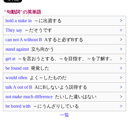
"句動詞"の英単語
hold a stake in
～に出資する
>
They say
～だそうです
>
can not A without B
Aすると必ずBする
>
stand against
立ち向かう
>
get at
～を言おうとする、～を目指す、～を了解す..
>
be found out
発覚した
>
would often
よく～したものだ
>
talk A out of B
AにBしないよう説得する
>
not make much difference
たいした違いはない
>
be bored with
～にうんざりしている
>
一覧