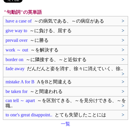
"句動詞"の英単語
have a case of
～の病気である、～の病症がある
>
give way to
～に負ける、屈する
>
prevail over
～に勝る
>
work ～ out
～を解決する
>
border on
～に隣接する、～と近似する
>
fade away
だんだんと姿を消す、徐々に消えていく、徐..
>
mistake A for B
AをBと間違える
>
be taken for
～と間違われる
>
can tell ～ apart
～を区別てきる、～を見分けできる、～を
職..
>
to one's great disappoint..
とても失望したことには
>
一覧