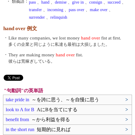
・ 類義語：
pass
、
hand
、
demise
、
give in
、
consign
、
succeed
、
transfer
、
incoming
、
pass over
、
make over
、
surrender
、
relinquish
hand over 例文
・
Like many companies, we lost money
hand over
fist at first.
多くの企業と同じように私達も最初は大損しました。
・
They are making money
hand over
fist.
彼らは荒稼ぎしている。
"句動詞"の英単語
take pride in
～を誇に思う、～を自慢に思う
>
look to A for B
AにBを当てにする
>
benefit from
～から利益を得る
>
in the short run
短期的に見れば
>