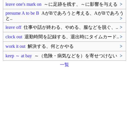
leave one's mark on
～に足跡を残す、～に影響を与える
>
presume A to be B
AがBであろうと考える、AがBであろう
と..
>
leave off
仕事や話が終わる、やめる、服などを脱ぐ、..
>
clock out
退勤時間を記録する、退出時にタイムカード..
>
work it out
解決する、何とかやる
>
keep ～ at bay
～（危険・病気などを）を寄せつけない
>
一覧