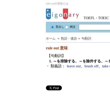
rule outの意味とは
TOEFL・TOE
見出し
例文
ホーム
＞
熟語・連語
＞
句動詞
rule out
意味
【句動詞】
1. ～を排除する、～を除外する、
・ 類義語：
leave out
、
brush off
、
take 