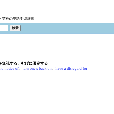
IC・英検の英語学習辞書
～を無視する、むげに否定する
no notice of
、
turn one's back on
、
have a disregard for