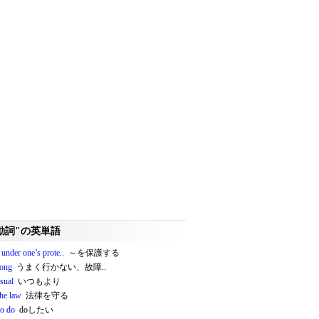
動詞"の英単語
under one’s prote..
～を保護する
ong
うまく行かない、故障..
sual
いつもより
the law
法律を守る
to do
doしたい