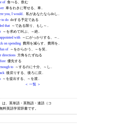
e of
食べる、飲む
ver
車をわきに寄せる、車..
ere you, I would..
私があなたならdoし..
 to do
doする予定である
ed that
～である限り、もし～..
r
～を求めて叫ぶ、～絶..
sappointed with
～にがっかりする、～..
ack on spending
費用を減らす、費用を..
fun of
～をからかう、～を笑..
r directions
方角をたずねる
fore
優先する
enough to
～するのに十分、～し..
back
後戻りする、後ろに戻..
n
～を提出する、～を渡..
＜ 一覧 ＞
リー）は、英単語・英熟語・連語（コ
の無料英語学習辞書です。