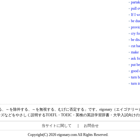
partak
pull o
If I w
be due
provid
cry fo
be di
cut b
make 
ask fo
put be
good 
turn 
turn i
排除する、～を除外する、～を無視する、むげに否定する」です。eigonary（エイゴナ
ズなどをやさしく説明するTOEFL・TOEIC・英検の英語学習辞書・大学入試向け
当サイトに関して
｜
お問合せ
Copyright(C) 2026 eigonary.com All Rights Reserved.